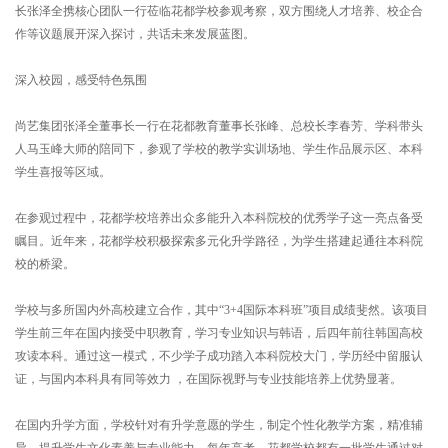
长张泽全携核心团队一行莅临花都学校参观考察，双方围绕人才培养、校企合
作等议题展开深入探讨，共话未来发展蓝图。
深入校园，感受特色氛围
尚艺集团张泽全董事长一行在花都教育董事长张峰、总校长李春芳、学科带头
人马玉峰大师的陪同下，参观了学校的教学实训场地、学生作品展示区、本科
学生喜报等区域。
在参观过程中，花都学校培养出众多能升入本科院校的优秀学子这一亮点备受
瞩目。近年来，花都学校积极探索多元化升学路径，为学生搭建起通往本科院
校的桥梁。
学校与多所国内外高校建立合作，其中“3+4国际本科班”项目成绩斐然。该项目
学生前三年在国内接受中职教育，学习专业知识与韩语，后四年前往韩国高校
攻读本科。通过这一模式，不少学子成功踏入本科院校大门，学历经中留服认
证，与国内本科具有同等效力 ，在国际视野与专业技能培养上优势显著。
在国内升学方面，学校针对有升学意愿的学生，制定个性化教学方案，精准辅
导，提升学生文化素养与专业能力。每年高考，花都学校都有一批学生通过对