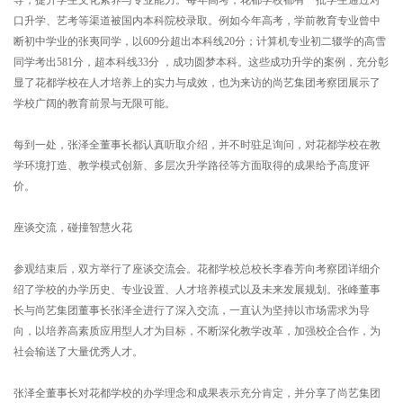
口升学、艺考等渠道被国内本科院校录取。例如今年高考，学前教育专业曾中
断初中学业的张夷同学，以609分超出本科线20分；计算机专业初二辍学的高雪
同学考出581分，超本科线33分 ，成功圆梦本科。这些成功升学的案例，充分彰
显了花都学校在人才培养上的实力与成效，也为来访的尚艺集团考察团展示了
学校广阔的教育前景与无限可能。
每到一处，张泽全董事长都认真听取介绍，并不时驻足询问，对花都学校在教
学环境打造、教学模式创新、多层次升学路径等方面取得的成果给予高度评
价。
座谈交流，碰撞智慧火花
参观结束后，双方举行了座谈交流会。花都学校总校长李春芳向考察团详细介
绍了学校的办学历史、专业设置、人才培养模式以及未来发展规划。张峰董事
长与尚艺集团董事长张泽全进行了深入交流，一直认为坚持以市场需求为导
向，以培养高素质应用型人才为目标，不断深化教学改革，加强校企合作，为
社会输送了大量优秀人才。
张泽全董事长对花都学校的办学理念和成果表示充分肯定，并分享了尚艺集团